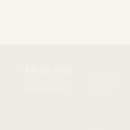
Menu midi
Gastronomie
vivante
Menu soir
— Six
séquences
Végétale – 34
Marine – 39